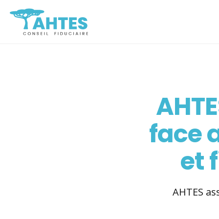
AHTE
face 
et 
AHTES asso