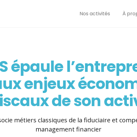
Nos activités
À pro
Démarrer une activité
Optimiser fiscalement
S épaule l’entrepr
Respecter les obligatio
et comptables
aux enjeux écono
Anticiper et faire parle
fiscaux de son acti
Participer aux moment
parcours entrepreneur
cie métiers classiques de la fiduciaire et com
management financier