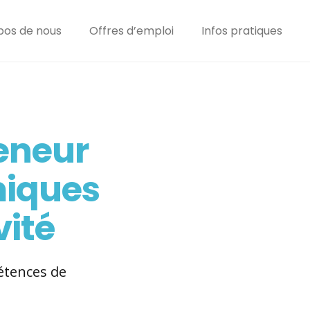
pos de nous
Offres d’emploi
Infos pratiques
eneur
ns fiscales
miques
r les chiffres
vité
s clés du
ial
pétences de